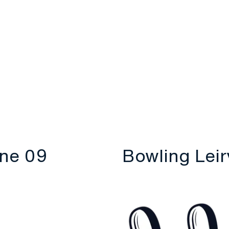
Taberele no
ane 09
Bowling Leir