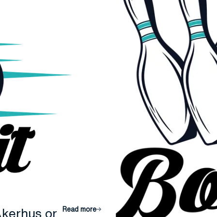
Read more
Akerhus or