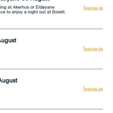
ving at Akerhus or Eldøyane
Înscrie-te
ce to enjoy a night out at Bowlit.
August
Înscrie-te
August
Înscrie-te