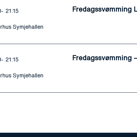
Fredagssvømming Le
0
21:15
urhus Symjehallen
Fredagssvømming –
0
21:15
urhus Symjehallen