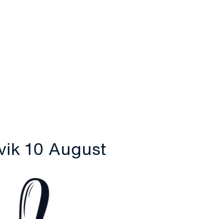
astre
Informații
Evenimente
Contact și urgență
Ro
Søk
vik 10 August