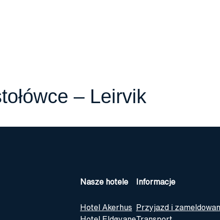
Nasze hotele
I
tołówce – Leirvik
Nasze hotele
Informacje
Hotel Akerhus
Przyjazd i zameldowan
Hotel Eldøyane
Transport