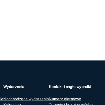
nformacje
Wydarzenia
Kontakt i nagłe wypadki
Pl
Søk
Wydarzenia
Kontakt i nagłe wypadki
ie
Nadchodzące wydarzenia
Numery alarmowe
Kalendarz
Zdrowie i bezpieczeństwo